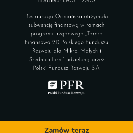
niedziela: 13:00 – 22:00
Restauracja Ormiańska otrzymała
subwencję finansową w ramach
programu rządowego „Tarcza
Finansowa 2.0 Polskiego Funduszu
Rozwoju dla Mikro, Małych i
Średnich Firm” udzieloną przez
Polski Fundusz Rozwoju S.A.
Zamów teraz