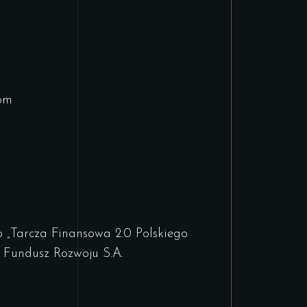
com
„Tarcza Finansowa 2.0 Polskiego
i Fundusz Rozwoju S.A.