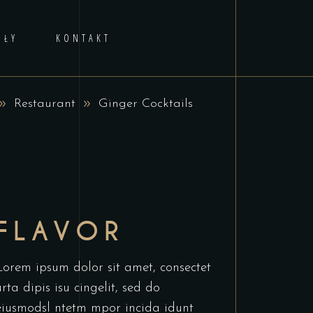
AŁY
KONTAKT
Restaurant
Ginger Cocktails
FLAVOR
Lorem ipsum dolor sit amet, consectet
urta dipis isu cingelit, sed do
eiusmodsl ntetm mpor incida idunt