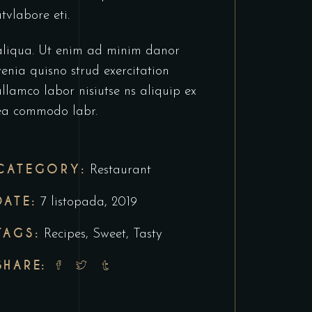
utvlabore eti.
aliqua. Ut enim ad minim danor
venia quisno strud exercitation
ullamco labor nisiutse ns aliquip ex
ea commodo labr.
CATEGORY:
Restaurant
DATE:
7 listopada, 2019
TAGS:
Recipes
,
Sweet
,
Tasty
SHARE: