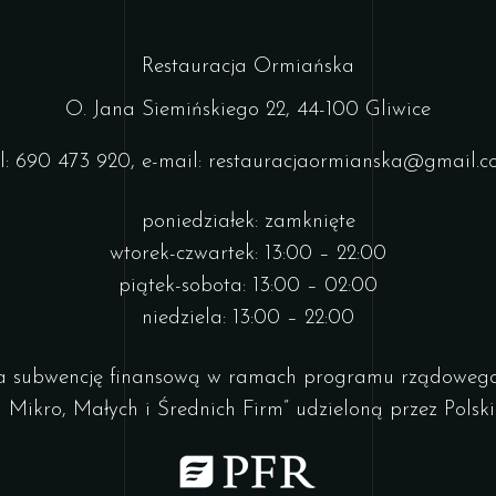
Restauracja Ormiańska
O. Jana Siemińskiego 22, 44-100 Gliwice
l: 690 473 920, e-mail: restauracjaormianska@gmail.
poniedziałek: zamknięte
wtorek-czwartek: 13:00 – 22:00
piątek-sobota: 13:00 – 02:00
niedziela: 13:00 – 22:00
a subwencję finansową w ramach programu rządowego 
Mikro, Małych i Średnich Firm” udzieloną przez Polsk