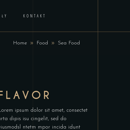
AŁY
KONTAKT
Home
Food
Sea Food
FLAVOR
Lorem ipsum dolor sit amet, consectet
urta dipis isu cingelit, sed do
eiusmodsl ntetm mpor incida idunt