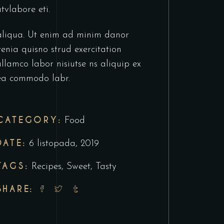
utvlabore eti.
aliqua. Ut enim ad minim danor
venia quisno strud exercitation
ullamco labor nisiutse ns aliquip ex
ea commodo labr.
CATEGORY:
Food
DATE:
6 listopada, 2019
TAGS:
Recipes
,
Sweet
,
Tasty
SHARE: