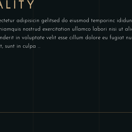
ALITY
ectetur adipisicin gelitsed do eiusmod temporinc idid
niamquis nostrud exercitation ullamco labori nisi ut a
derit in voluptate velit esse cillum dolore eu fugiat nu
t, sunt in culpa